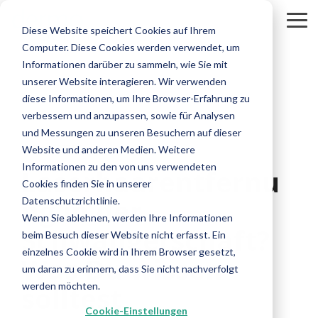
Skip
to
To
Diese Website speichert Cookies auf Ihrem
the
Me
Computer. Diese Cookies werden verwendet, um
main
content.
Informationen darüber zu sammeln, wie Sie mit
unserer Website interagieren. Wir verwenden
diese Informationen, um Ihre Browser-Erfahrung zu
verbessern und anzupassen, sowie für Analysen
und Messungen zu unseren Besuchern auf dieser
4 MIN. LESEZEIT
Website und anderen Medien. Weitere
Informationen zu den von uns verwendeten
Laserhaarentfernu
Cookies finden Sie in unserer
ng in der
Datenschutzrichtlinie.
Wenn Sie ablehnen, werden Ihre Informationen
Schwangerschaft?
beim Besuch dieser Website nicht erfasst. Ein
einzelnes Cookie wird in Ihrem Browser gesetzt,
Was Du wissen
um daran zu erinnern, dass Sie nicht nachverfolgt
werden möchten.
solltest
Cookie-Einstellungen